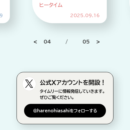
ヒータイム
9
2025.09.16
04
/
05
公式Xアカウントを開設！
タイムリーに情報発信していきます。
ぜひご覧ください。
＠harenohiasahiをフォローする