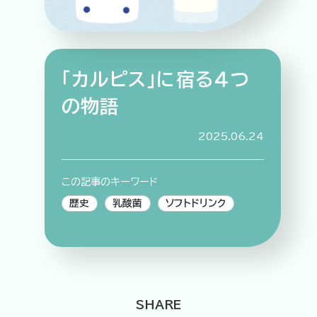
「カルピス」に宿る４つ
特集記事
連載
アサヒの人
歴史
の物語
夏のビール特集2025
ビール
お酒との付き合い方
ウイスキー
2025.06.24
大阪・関西万博
浅草特集2025
おでかけ
池波正太郎
浅草
レシピ
この記事のキーワード
みんなで乾杯
アサヒのひと図鑑
歴史
乳酸菌
ソフトドリンク
特別なおやつ時間
エノテカ
ノンアル
スマホ写真
SHARE