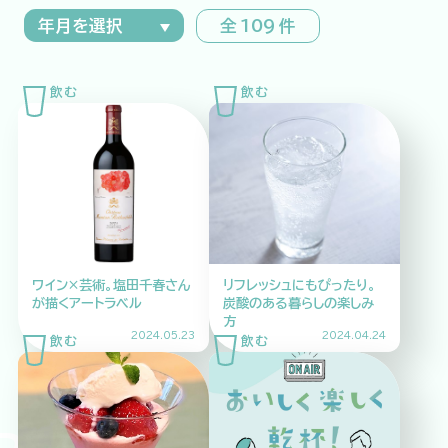
全 109 件
特集記事
連載
アサヒの人
歴史
夏のビール特集2025
ビール
お酒との付き合い方
ウイスキー
大阪・関西万博
浅草特集2025
おでかけ
池波正太郎
浅草
レシピ
ワイン×芸術。塩田千春さん
リフレッシュにもぴったり。
みんなで乾杯
アサヒのひと図鑑
が描くアートラベル
炭酸のある暮らしの楽しみ
特別なおやつ時間
エノテカ
ノンアル
方
2024.05.23
2024.04.24
スマホ写真