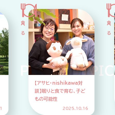
 PICKUP PICK
】
【アサヒ・nishikawa対
談】眠りと食で育む、子ど
もの可能性
1
2025.10.16