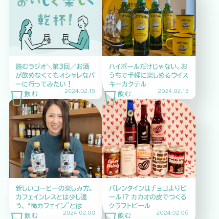
企業情報
ニュースリリース
プライバシーポリシー
推奨環境
読むラジオ＼第3回／お酒
ハイボールだけじゃない。お
ご利用規約
が飲めなくてもオシャレなバ
うちで手軽に楽しめるウイス
ーに行ってみたい！
キーカクテル
2024.02.15
2024.02.13
INK DRINK D
新しいコーヒーの楽しみ方。
バレンタインはチョコよりビ
カフェインレスとは少し違
ール!? カカオの皮でつくる
う、 “微カフェイン”とは
クラフトビール
2024.02.08
2024.02.06