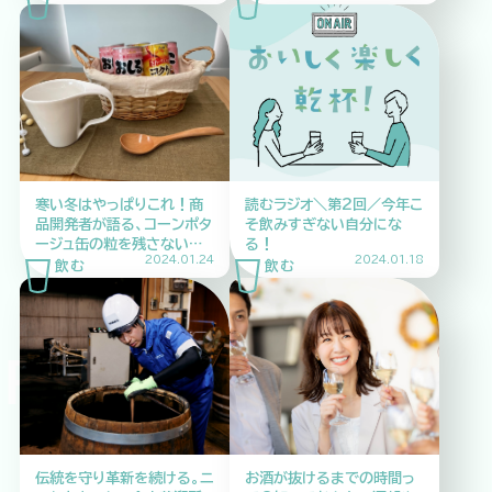
寒い冬はやっぱりこれ！商
読むラジオ＼第2回／今年こ
品開発者が語る、コーンポタ
そ飲みすぎない自分にな
ージュ缶の粒を残さない方
る！
2024.01.24
2024.01.18
法とは？
INK DRINK D
伝統を守り革新を続ける。ニ
お酒が抜けるまでの時間っ