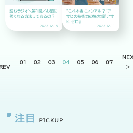
読むラジオ＼第1回／お酒に
“これ本当にノンアル？”ア
強くなる方法ってあるの？
サヒの技術力の集大成『アサ
ヒ ゼロ』
2023.12.15
2023.12.11
NE
01
02
03
04
05
06
07
REV
注目
PICKUP