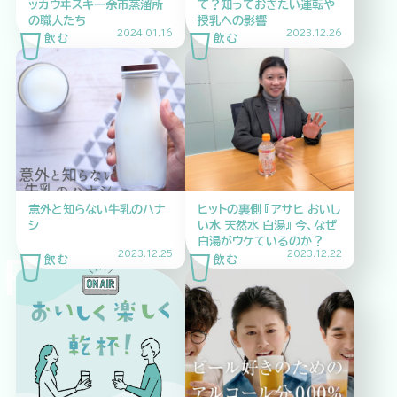
ッカウヰスキー余市蒸溜所
て？知っておきたい運転や
の職人たち
授乳への影響
2024.01.16
2023.12.26
意外と知らない牛乳のハナ
ヒットの裏側 『アサヒ おいし
シ
い水 天然水 白湯』 今、なぜ
白湯がウケているのか？
2023.12.25
2023.12.22
INK DRINK D