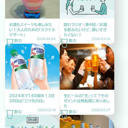
NK DRINK D
HOME
ABOUT
ARTICLE
お酒もスイーツも楽しみた
読むラジオ＼第4回／お酒
い！大人のための「カクテル
を飲みたいけど、酔いすぎ
デザート」
たくない！
2024.04.08
2024.03.26
公式Xアカウント
2024年で140周年！3月
生ビールの「生」って？その
アサヒグループ公式チャンネル
28日は「三ツ矢の日」
ポイントは熱処理にありまし
た
2024.03.14
2024.03.07
公式アカウント一覧
INK DRINK D