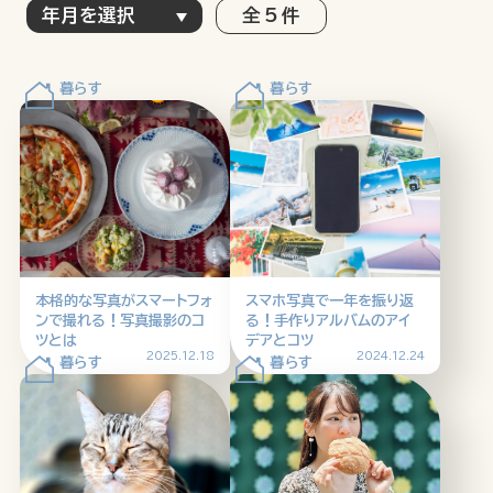
全 5 件
特集記事
連載
アサヒの人
歴史
夏のビール特集2025
ビール
お酒との付き合い方
ウイスキー
大阪・関西万博
浅草特集2025
おでかけ
池波正太郎
浅草
レシピ
本格的な写真がスマートフォ
スマホ写真で一年を振り返
みんなで乾杯
アサヒのひと図鑑
ンで撮れる！写真撮影のコ
る！手作りアルバムのアイ
ツとは
デアとコツ
特別なおやつ時間
エノテカ
ノンアル
2025.12.18
2024.12.24
スマホ写真