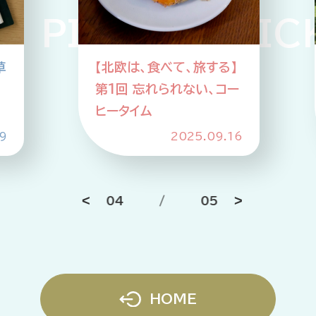
 PICKUP PICK
草
【北欧は、食べて、旅する】
第1回 忘れられない、コー
ヒータイム
9
2025.09.16
04
/
05
HOME