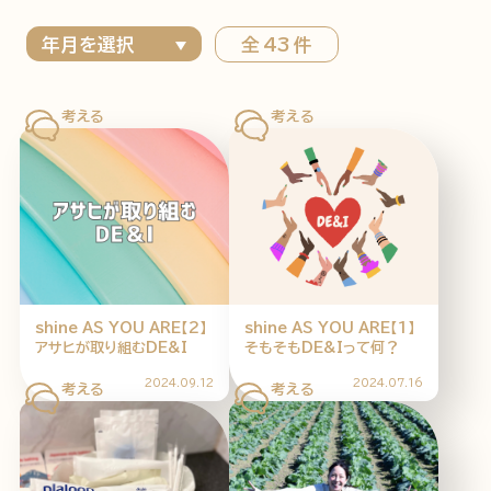
全 43 件
特集記事
連載
アサヒの人
歴史
夏のビール特集2025
ビール
お酒との付き合い方
ウイスキー
大阪・関西万博
浅草特集2025
おでかけ
池波正太郎
浅草
レシピ
みんなで乾杯
アサヒのひと図鑑
shine AS YOU ARE【2】
shine AS YOU ARE【1】
アサヒが取り組むDE&I
そもそもDE&Iって何？
特別なおやつ時間
エノテカ
ノンアル
スマホ写真
2024.09.12
2024.07.16