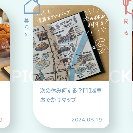
PICKUP PICK
次の休み何する？【1】浅草
おでかけマップ
9
2024.08.19