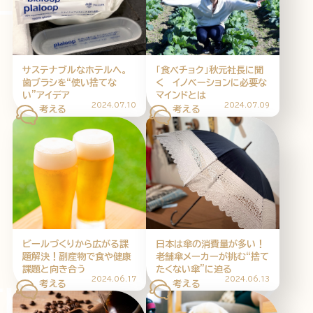
INK THINK T
HOME
ABOUT
ARTICLE
サステナブルなホテルへ。
「食べチョク」秋元社長に聞
歯ブラシを“使い捨てな
く イノベーションに必要な
い”アイデア
マインドとは
2024.07.10
2024.07.09
公式Xアカウント
ビールづくりから広がる課
日本は傘の消費量が多い！
アサヒグループ公式チャンネル
題解決！副産物で食や健康
老舗傘メーカーが挑む“捨て
課題と向き合う
たくない傘”に迫る
公式アカウント一覧
2024.06.17
2024.06.13
INK THINK 