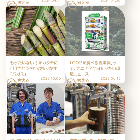
2024.04.11
2024.01.30
もったいない！をカタチに
「CO2を食べる自販機」っ
【1】さとうきびの搾りかす
て、ナニ！？今日知りたい環
「バガス」
境ニュース
2023.10.06
2023.06.15
INK THINK 