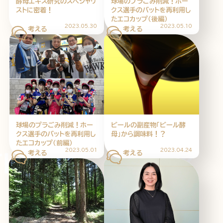
酵母エキス研究のスペシャリ
球場のプラごみ削減！ホー
ストに密着！
クス選手のバットを再利用し
たエコカップ（後編）
2023.05.30
2023.05.10
球場のプラごみ削減！ホー
ビールの副産物「ビール酵
クス選手のバットを再利用し
母」から調味料！？
たエコカップ（前編）
2023.05.01
2023.04.24
INK THINK 