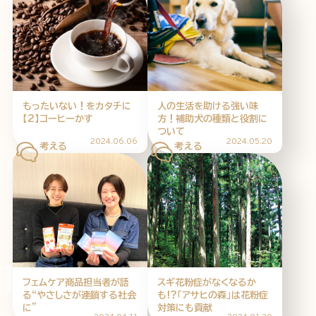
企業情報
ニュースリリース
プライバシーポリシー
推奨環境
ご利用規約
もったいない！をカタチに
人の生活を助ける強い味
【2】コーヒーかす
方！補助犬の種類と役割に
ついて
2024.06.06
2024.05.20
INK THINK 
フェムケア商品担当者が語
スギ花粉症がなくなるか
る“やさしさが連鎖する社会
も!?「アサヒの森」は花粉症
に”
対策にも貢献