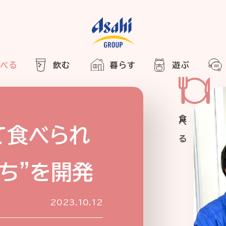
食べる
飲む
暮らす
遊ぶ
HOME
アサヒの人
ABOUT
2025
ARTICLE
き合い方
西万博
て食べられ
でかけ
ち”を開発
レシピ
のひと図鑑
2023.10.12
エノテカ