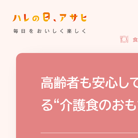
食べる
特集記事
連載
歴史
夏のビール特集
飲む
ビール
お酒との付
暮らす
ウイスキー
大阪・関
高齢者も安心し
浅草特集2025
お
遊ぶ
る“介護食のおも
池波正太郎
浅草
考える
みんなで乾杯
アサヒ
特別なおやつ時間
ノンアル
スマホ写真