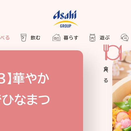
食べる
飲む
暮らす
遊ぶ
HOME
アサヒの人
ABOUT
2025
ARTICLE
き合い方
西万博
3】華やか
でかけ
でひなまつ
レシピ
のひと図鑑
エノテカ