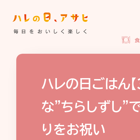
食べる
特集記事
連載
歴史
夏のビール特集
飲む
ビール
お酒との付
暮らす
ウイスキー
大阪・関
ハレの日ごはん【
浅草特集2025
お
遊ぶ
な”ちらしずし”
池波正太郎
浅草
考える
みんなで乾杯
アサヒ
りをお祝い
特別なおやつ時間
ノンアル
スマホ写真