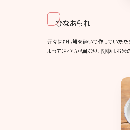
ひなあられ
元々はひし餅を砕いて作っていたた
よって味わいが異なり、関東はお米