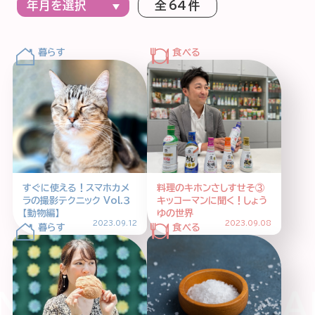
全 64 件
特集記事
連載
アサヒの人
歴史
夏のビール特集2025
ビール
お酒との付き合い方
ウイスキー
大阪・関西万博
浅草特集2025
おでかけ
池波正太郎
浅草
レシピ
すぐに使える！スマホカメ
料理のキホンさしすせそ③
みんなで乾杯
アサヒのひと図鑑
ラの撮影テクニック Vol.３
キッコーマンに聞く！しょう
【動物編】
ゆの世界
特別なおやつ時間
エノテカ
ノンアル
2023.09.12
2023.09.08
スマホ写真
HI ASAHI HAR