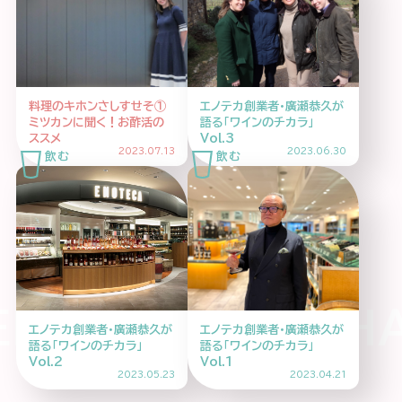
企業情報
ニュースリリース
プライバシーポリシー
推奨環境
料理のキホンさしすせそ①
エノテカ創業者・廣瀬恭久が
ミツカンに聞く！お酢活の
語る「ワインのチカラ」
ご利用規約
ススメ
Vol.3
2023.07.13
2023.06.30
OHI ASAHI HAR
エノテカ創業者・廣瀬恭久が
エノテカ創業者・廣瀬恭久が
語る「ワインのチカラ」
語る「ワインのチカラ」
Vol.2
Vol.1
2023.05.23
2023.04.21