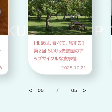
KUP PICKUP 
】
【北欧は、食べて、旅する】
ー
第2回 SDGs先進国のア
ップサイクルな食事情
6
2025.10.21
05
/
05