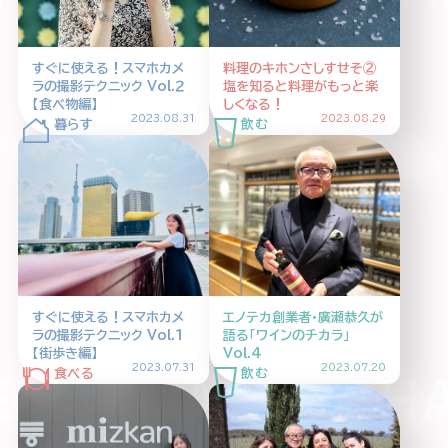
HOME
ABOUT
ARTICLE
すぐに使える！スマホカメ
料理のキホンさしすせそ②
ラの撮影テクニック Vol.２
塩を知ると料理がもっと楽
【食べ物編】
しくなる！
2023.08.31
2023.08.29
公式Xアカウント
すぐに使える！スマホカメ
エノテカ創業者・廣瀬恭久が
ラの撮影テクニック Vol.１
語る「ワインのチカラ」
アサヒグループ公式チャンネル
【街歩き編】
Vol.4
2023.07.31
2023.07.20
OHI ASAHI HAR
公式アカウント一覧