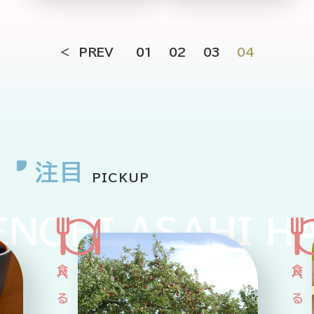
PREV
01
02
03
04
注目
PICKUP
OHI ASAHI HAR