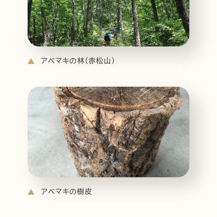
アベマキの林（赤松山）
アベマキの樹皮