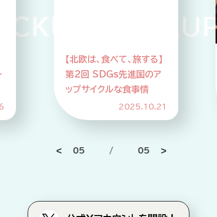
KUP PICKUP 
】
【北欧は、食べて、旅する】
ー
第2回 SDGs先進国のア
ップサイクルな食事情
6
2025.10.21
05
/
05