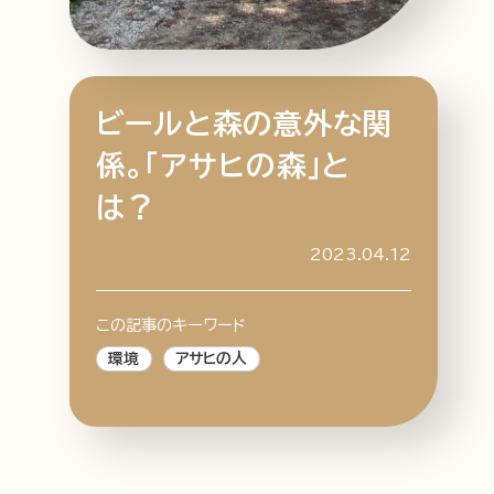
ビールと森の意外な関
特集記事
連載
アサヒの人
歴史
係。「アサヒの森」と
夏のビール特集2025
ビール
は？
お酒との付き合い方
ウイスキー
大阪・関西万博
浅草特集2025
2023.04.12
おでかけ
池波正太郎
浅草
レシピ
みんなで乾杯
アサヒのひと図鑑
この記事のキーワード
特別なおやつ時間
エノテカ
ノンアル
環境
アサヒの人
スマホ写真