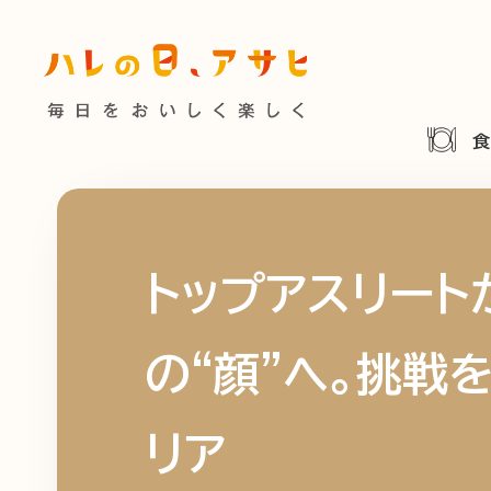
食べる
特集記事
連載
歴史
夏のビール特集
飲む
ビール
お酒との付
暮らす
ウイスキー
大阪・関
トップアスリート
浅草特集2025
お
遊ぶ
の“顔”へ。挑戦
池波正太郎
浅草
考える
みんなで乾杯
アサヒ
リア
特別なおやつ時間
ノンアル
スマホ写真