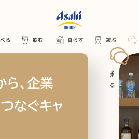
食べる
飲む
暮らす
遊ぶ
HOME
アサヒの人
ABOUT
2025
ARTICLE
き合い方
西万博
から、企業
でかけ
をつなぐキャ
レシピ
のひと図鑑
エノテカ