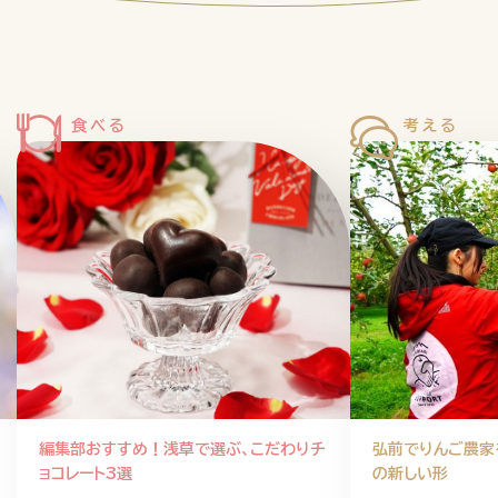
企業情報
ニュースリリース
プライバシ
編集部おすすめ！浅草で選ぶ、こだわりチ
弘前でりんご農家
ョコレート3選
の新しい形