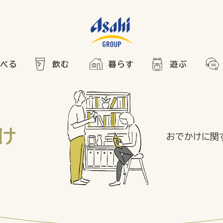
食べる
飲む
暮らす
遊ぶ
HOME
アサヒの人
ABOUT
2025
ARTICLE
き合い方
西万博
け
おでかけに関
でかけ
レシピ
のひと図鑑
エノテカ