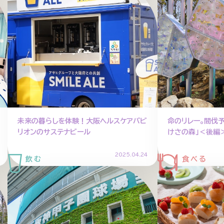
未来の暮らしを体験！大阪ヘルスケアパビ
命のリレー。間伐
リオンのサステナビール
けさの森」＜後編
2025.04.24