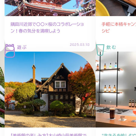
隅田川近郊で〇〇×桜のコラボレーショ
手軽に本格キャン
ン！春の気分を満喫しよう
シピ
2025.03.18
【美術館の楽しみ方】大山崎山荘美術館で
“生きるを愉しむ