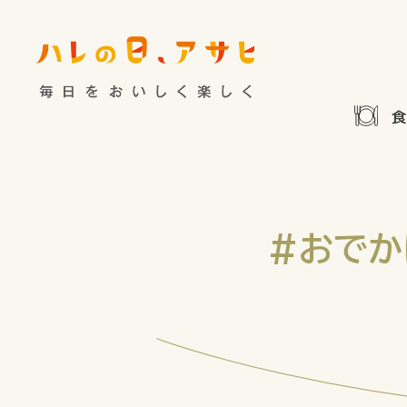
食べる
特集記事
連載
歴史
夏のビール特集
飲む
ビール
お酒との付
暮らす
ウイスキー
大阪・関
#おでか
浅草特集2025
お
遊ぶ
池波正太郎
浅草
考える
みんなで乾杯
アサヒ
特別なおやつ時間
ノンアル
スマホ写真