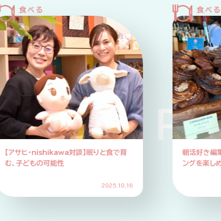
UP PICK
【アサヒ・nishikawa対談】眠りと食で育
朝活好き編
む、子どもの可能性
ングを楽しめ
2025.10.16