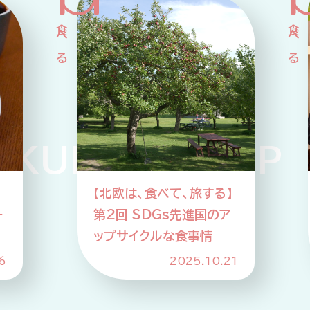
KUP PICKUP P
】
【北欧は、食べて、旅する】
ー
第2回 SDGs先進国のア
ップサイクルな食事情
6
2025.10.21