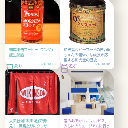
朝専用缶コーヒー「ワンダ」
和光堂ベビーフードの日。赤
誕生秘話
ちゃんの健やかな成長を応
援する和光堂の歴史
2024.09.10
2024.09.06
人気銭湯「堀田湯」で発
春のおでかけ、「カルピス」
見！“風呂上りにタンサ
みらいのミュージアムに行っ