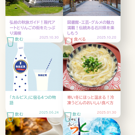
HOME
ABOUT
ARTICLE
弘前の秋旅ガイド！現代ア
図書館・工芸・グルメの魅力
ートとりんごの街をたっぷ
満載！伝統ある石川県を楽
り満喫
しもう
2025.10.30
2025.10.28
公式Xアカウント
「カルピス」に宿る４つの物
寒い冬にほっと温まる！冷
語
凍うどんのおいしい食べ方
アサヒグループ公式チャンネル
2025.06.24
2025.01.30
公式アカウント一覧