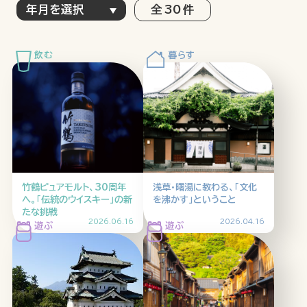
全 30 件
特集記事
連載
アサヒの人
歴史
夏のビール特集2025
ビール
お酒との付き合い方
ウイスキー
大阪・関西万博
浅草特集2025
おでかけ
池波正太郎
浅草
レシピ
竹鶴ピュアモルト、30周年
浅草・曙湯に教わる、「文化
みんなで乾杯
アサヒのひと図鑑
へ。「伝統のウイスキー」の新
を沸かす」ということ
たな挑戦
特別なおやつ時間
エノテカ
ノンアル
2026.06.16
2026.04.16
スマホ写真