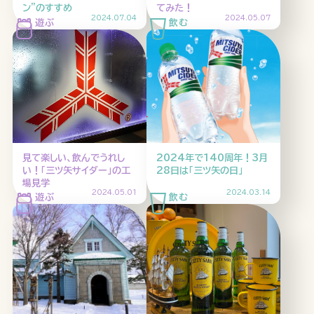
ン”のすすめ
てみた！
2024.07.04
2024.05.07
見て楽しい、飲んでうれし
2024年で140周年！3月
い！「三ツ矢サイダー」の工
28日は「三ツ矢の日」
場見学
2024.05.01
2024.03.14